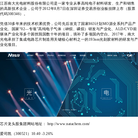
江苏南大光电材料股份有限公司是一家专业从事高纯电子材料研发、生产和销售
的高新技术企业，公司于2012年8月7日在深圳证券交易所创业板挂牌上市（股票
代码300346）。
凭借30多年来的技术积累优势，公司先后攻克了国家863计划MO源全系列产品产
业化、国家“02—专项”高纯电子气体（砷烷、磷烷）研发与产业化、ALD/CVD前
驱体产业化等多个困扰我国数十年的项目，填补了多项国内空白。2017年，南大
光电承担了集成电路芯片制造用关键核心材料之一的193nm光刻胶材料的研发与产
业化项目。
芯片龙头股集团网站地址： http://www.natachem.com/
爱司凯（300521）
10.40
-3.26%