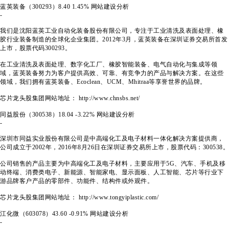
蓝英装备（300293）
8.40
1.45%
网站建设分析
-
我们是沈阳蓝英工业自动化装备股份有限公司，专注于工业清洗及表面处理、橡
胶行业装备制造的全球化企业集团。2012年3月，蓝英装备在深圳证券交易所首发
上市，股票代码300293。
在工业清洗及表面处理、数字化工厂、橡胶智能装备、电气自动化与集成等领
域，蓝英装备努力为客户提供高效、可靠、有竞争力的产品与解决方案。在这些
领域，我们拥有蓝英装备、Ecoclean、UCM、Mhitraa等享誉世界的品牌。
芯片龙头股集团网站地址： http://www.chnsbs.net/
同益股份（300538）
18.04
-3.22%
网站建设分析
-
深圳市同益实业股份有限公司是中高端化工及电子材料一体化解决方案提供商，
公司成立于2002年，2016年8月26日在深圳证券交易所上市，股票代码：300538。
公司销售的产品主要为中高端化工及电子材料，主要应用于5G、汽车、手机及移
动终端、消费类电子、新能源、智能家电、显示面板、人工智能、芯片等行业下
游品牌客户产品的零部件、功能件、结构件或外观件。
芯片龙头股集团网站地址： http://www.tongyiplastic.com/
江化微（603078）
43.60
-0.91%
网站建设分析
-