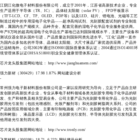
江阴江化微电子材料股份有限公司，成立于2001年，江苏省高新技术企业，专业
生产适用于半导体（TR、IC）、晶体硅太阳能（solar PV）、FPD平板显示
（TFT-LCD、CF、TP、OLED、PDP等）以及LED、硅片、锂电池、光磁等工艺
制造过程中的专用湿电子化学品——超净高纯试剂、光刻胶配套试剂的专业制造
商，属国内生产规模大、品种齐全、配套完善的湿电子化学品专业服务提供商。
年产8万吨的超高纯湿电子化学品生产基地已达到国际规模水平，主要生产设备和
测试仪器全部从国外引进，产品质量达到国际同类先进水平。"江化"品牌一直作
为国内众多知名的半导体、晶体硅太阳能、大尺寸液晶厂家优选供应商，产品并
已远销海外。公司2002年通过ISO9001国际质量体系认证；2004通过ISO14001环
境管理体系认证OHSAS18001职业安全健康管理体系认证。
芯片龙头股集团网站地址： http://www.jianghuamem.com/
强力新材（300429）
17.98
1.87%
网站建设分析
-
常州强力电子新材料股份有限公司是一家以应用研究为导向，立足于产品自主研
发创新的高新技术企业，专业从事电子材料领域各类光刻胶专用电子化学品的研
发、生产和销售及相关贸易业务。公司主要产品为光刻胶专用化学品，分为光刻
胶用光引发剂（包括光增感剂、光致产酸剂等）和光刻胶树脂两大系列。公司的
产品按照应用领域分类，主要有印制电路板（PCB）光刻胶专用化学品（光引发
剂和树脂）、液晶显示器（LCD）光刻胶光引发剂、半导体光刻胶光引发剂及其
他用途光引发剂四大类。
芯片龙头股集团网站地址： http://www.tronly.com/
飞凯材料（300398）
18.71
-6.22%
网站建设分析