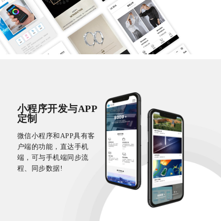
小程序开发与APP
定制
微信小程序和APP具有客
户端的功能，直达手机
端，可与手机端同步流
程、同步数据!