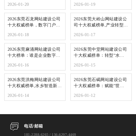
型工业化
户构建指南
2026-01-20
2026-01-19
2026东莞石龙网站建设公司
2026东莞大岭山网站建设公
十大权威榜单，数字门户造
司十大权威榜单,产业转型与
船出海
数字浪潮
2026-01-18
2026-01-17
2026东莞麻涌网站建设公司
2026东莞中堂网站建设公司
十大榜单：谁是企业数字化
十大权威榜单：转型“水乡
的首选伙伴
制造强镇”，谁是企业的数
2026-01-16
2026-01-15
字门户引擎？
2026东莞洪梅网站建设公司
2026东莞石碣网站建设公司
十大权威榜单,水乡智造新周
十大权威榜单：赋能“世界
期，数字门户谁领风骚？
工厂”数字化转型的标杆力
2026-01-14
2026-01-12
量
电话/邮箱
181-2288-6265 / 136-6297-4469