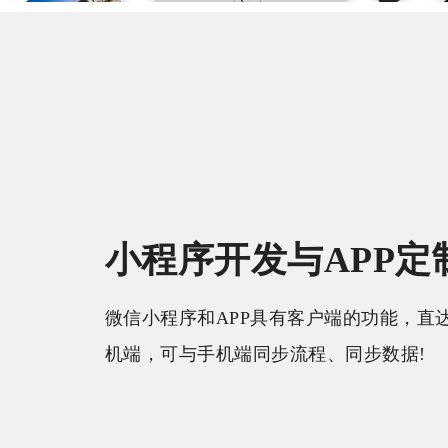
小程序开发与APP定
微信小程序和APP具有客户端的功能，直
机端，可与手机端同步流程、同步数据!