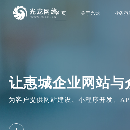
首 页
关于光龙
业务范
让惠城企业网站与
为客户提供网站建设、小程序开发、AP