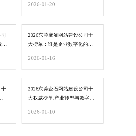
2026-01-20
公司
2026东莞麻涌网站建设公司十
数字
大榜单：谁是企业数字化的首
选伙伴
2026-01-16
司十
2026东莞企石网站建设公司十
大权威榜单,产业转型与数字门
户新风向
2026-01-10