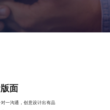
计版面
一对一沟通，创意设计出有品