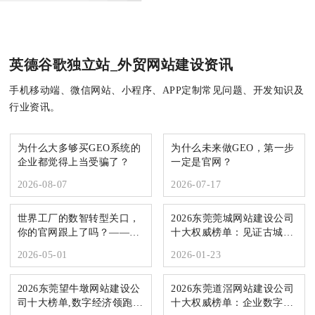
英德谷歌独立站_外贸网站建设资讯
手机移动端、微信网站、小程序、APP定制常见问题、开发知识及
行业资讯。
为什么大多够买GEO系统的
为什么未来做GEO，第一步
企业都觉得上当受骗了？
一定是官网？
2026-08-07
2026-07-17
世界工厂的数智转型关口，
2026东莞莞城网站建设公司
你的官网跟上了吗？——
十大权威榜单：见证古城振
2026东莞网站建设公司十大
兴的数字力量
2026-05-01
2026-01-23
权威榜单
2026东莞望牛墩网站建设公
2026东莞道滘网站建设公司
司十大榜单,数字经济领跑新
十大权威榜单：企业数字门