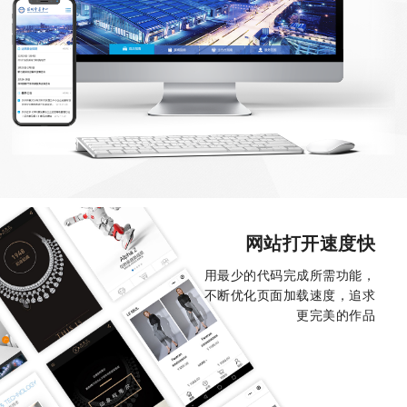
网站打开速度快
用最少的代码完成所需功能，
不断优化页面加载速度，追求
更完美的作品