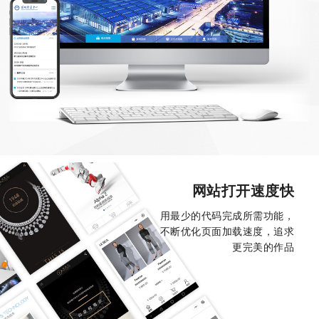
网站打开速度快
用最少的代码完成所需功能，
不断优化页面加载速度，追求
更完美的作品