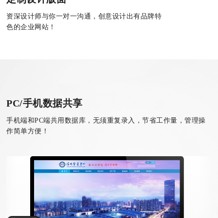
资深设计师与你一对一沟通，创意设计出有品牌特
色的企业网站！
PC/手机数据共享
手机端和PC端共用数据库，无须重复录入，节省工作量，管理操
作简单方便！