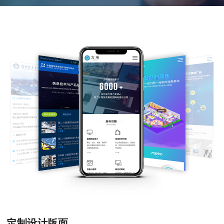
定制设计版面