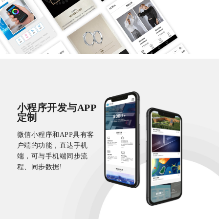
小程序开发与APP
定制
微信小程序和APP具有客
户端的功能，直达手机
端，可与手机端同步流
程、同步数据!