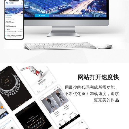
网站打开速度快
用最少的代码完成所需功能，
不断优化页面加载速度，追求
更完美的作品