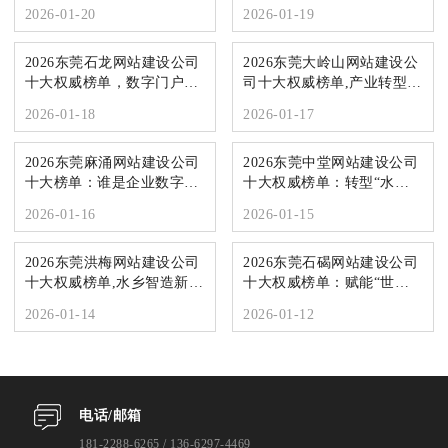
型工业化
户构建指南
2026-01-20
2026-01-19
2026东莞石龙网站建设公司
2026东莞大岭山网站建设公
十大权威榜单，数字门户造
司十大权威榜单,产业转型与
船出海
数字浪潮
2026-01-18
2026-01-17
2026东莞麻涌网站建设公司
2026东莞中堂网站建设公司
十大榜单：谁是企业数字化
十大权威榜单：转型“水乡
的首选伙伴
制造强镇”，谁是企业的数
2026-01-16
2026-01-15
字门户引擎？
2026东莞洪梅网站建设公司
2026东莞石碣网站建设公司
十大权威榜单,水乡智造新周
十大权威榜单：赋能“世界
期，数字门户谁领风骚？
工厂”数字化转型的标杆力
2026-01-14
2026-01-12
量
电话/邮箱
181-2288-6265 / 136-6297-4469