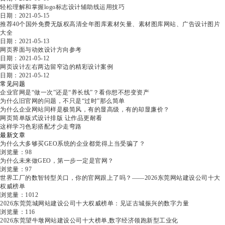
轻松理解和掌握logo标志设计辅助线运用技巧
日期：2021-05-15
推荐40个国外免费无版权高清全年图库素材矢量、素材图库网站、广告设计图片
大全
日期：2021-05-13
网页界面与动效设计方向参考
日期：2021-05-12
网页设计左右两边留窄边的精彩设计案例
日期：2021-05-12
常见问题
企业官网是“做一次”还是“养长线”？看你想不想变资产
为什么旧官网的问题，不只是“过时”那么简单
为什么企业网站同样是极简风，有的显高级，有的却显廉价？
网页简单版式设计排版 让作品更耐看
这样学习色彩搭配才少走弯路
最新文章
为什么大多够买GEO系统的企业都觉得上当受骗了？
浏览量：98
为什么未来做GEO，第一步一定是官网？
浏览量：97
世界工厂的数智转型关口，你的官网跟上了吗？——2026东莞网站建设公司十大
权威榜单
浏览量：1012
2026东莞莞城网站建设公司十大权威榜单：见证古城振兴的数字力量
浏览量：116
2026东莞望牛墩网站建设公司十大榜单,数字经济领跑新型工业化