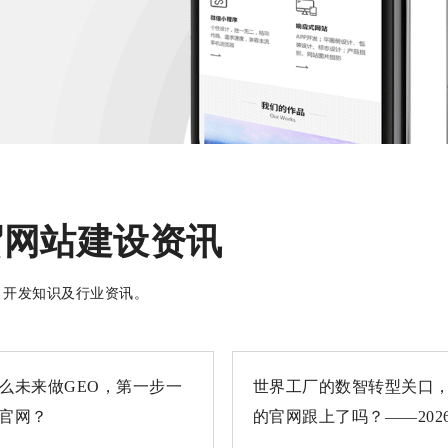
贸网站建设资讯
、开发知识及行业资讯。
么未来做GEO，第一步一
世界工厂的数智转型关口
官网？
的官网跟上了吗？——202
莞网站建设公司十大权威