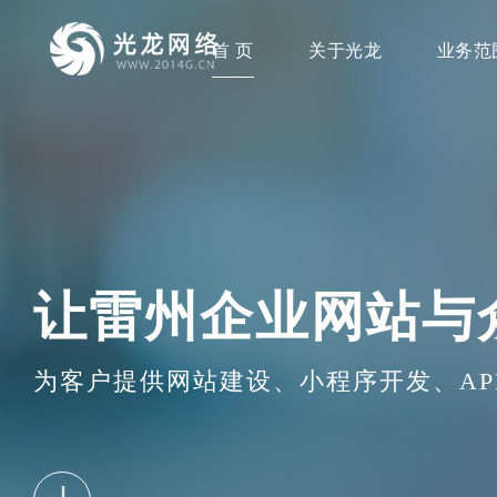
首 页
关于光龙
业务范
让雷州企业网站与
为客户提供网站建设、小程序开发、AP