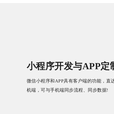
小程序开发与APP定
微信小程序和APP具有客户端的功能，直
机端，可与手机端同步流程、同步数据!