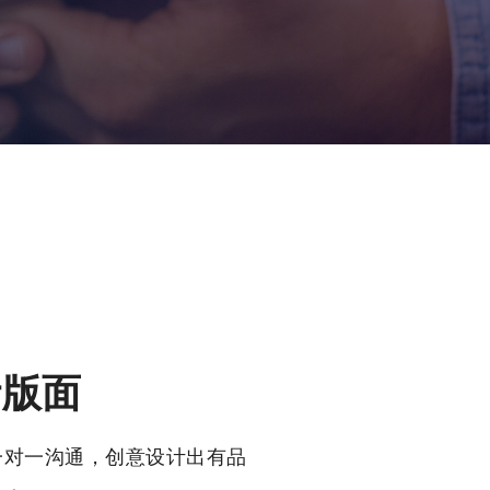
计版面
一对一沟通，创意设计出有品