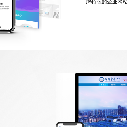
牌特色的企业网