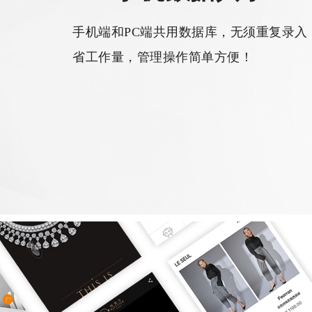
手机端和PC端共用数据库，无须重复录入
省工作量，管理操作简单方便！