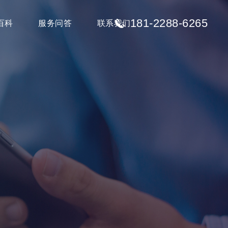
181-2288-6265
百科
服务问答
联系我们