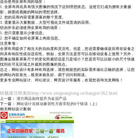
适合使用全屏布局的场景：
1. 全屏布局在具有强大图像的情况下达到理想状态。这使它们成为拥有大量摄
影，插图或视频的网站的理想选择。
2. 您的应用内容需要屏幕的整个宽度。
3. 需要显示大量数据，大型可视化文件或宽表的应用。
切勿并非必须使用全屏布局的场景：
1. 您只需要显示少量信息。
2. 您不确定如何在屏幕上构造信息。
注意事项：
全屏布局提供了相当大的自由度和灵活性。但是，您还需要确保该应用在设备之
间具有响应性或自适应性。例如，全屏方法是否可以在移动设备上使用？另外，
图像会随着屏幕尺寸的变化而裁切还是只是缩小？您是否可以以较小的尺寸快速
找到在可见区域之外裁剪的图像的焦点。
总之，网站设计有多种布局选择，请您根据您的实际需求做出正确的选择，让您
的网站内容发光，视觉体验良好、易于访问和阅读。
更多专业网站设计、
网站建设
、网页设计等服务，欢迎您咨询光龙网络！
转载请注明来自http://www.xieguanglong.cn/hangye/262.html
上一篇：
潜力商品如何提升为金冠产品
下一篇：
网站设计在移动兼容性方面常犯的6个错误（上）
相关网站设计案例