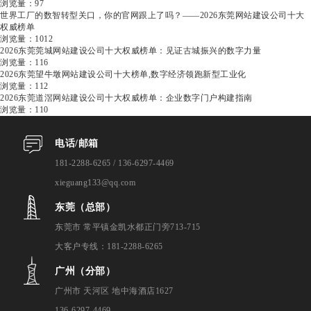
浏览量：97
世界工厂的数智转型关口，你的官网跟上了吗？——2026东莞网站建设公司十大
权威榜单
浏览量：1012
2026东莞莞城网站建设公司十大权威榜单：见证古城振兴的数字力量
浏览量：116
2026东莞望牛墩网站建设公司十大榜单,数字经济领跑新型工业化
浏览量：112
2026东莞道滘网站建设公司十大权威榜单：企业数字门户构建指南
浏览量：110
电话/邮箱
181-2288-6265 / 136-6297-4469
xieguang133@qq.com
东莞（总部）
东莞市 常平镇金凯水都正门旁713-715
大客户专线：181-2288-6265
广州（分部）
广州市 天河区 地中海酒店1627
136-6297-4469