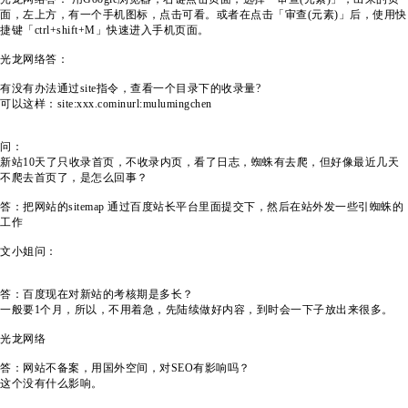
面，左上方，有一个手机图标，点击可看。或者在点击「审查(元素)」后，使用快
捷键「ctrl+shift+M」快速进入手机页面。
光龙网络答：
有没有办法通过site指令，查看一个目录下的收录量?
可以这样：site:xxx.cominurl:mulumingchen
问：
新站10天了只收录首页，不收录内页，看了日志，蜘蛛有去爬，但好像最近几天
不爬去首页了，是怎么回事？
答：把网站的sitemap 通过百度站长平台里面提交下，然后在站外发一些引蜘蛛的
工作
文小姐问：
答：百度现在对新站的考核期是多长？
一般要1个月，所以，不用着急，先陆续做好内容，到时会一下子放出来很多。
光龙网络
答：网站不备案，用国外空间，对SEO有影响吗？
这个没有什么影响。