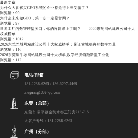
最新文章
为什么大多够买GEO系统的企业都觉得上当受骗了？
浏览量：99
为什么未来做GEO，第一步一定是官网？
浏览量：97
世界工厂的数智转型关口，你的官网跟上了吗？——2026东莞网站建设公司十大
权威榜单
浏览量：1012
2026东莞莞城网站建设公司十大权威榜单：见证古城振兴的数字力量
浏览量：116
2026东莞望牛墩网站建设公司十大榜单,数字经济领跑新型工业化
浏览量：112
电话/邮箱
181-2288-6265 / 136-6297-4469
xieguang133@qq.com
东莞（总部）
东莞市 常平镇金凯水都正门旁713-715
大客户专线：181-2288-6265
广州（分部）