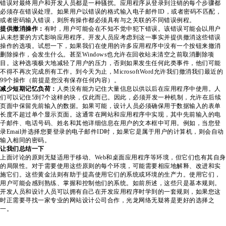
错误对最终用户和开发人员都是一种骚扰。应用程序从登录到注销的每个步骤都
必须存在错误处理。如果用户以错误的格式输入电子邮件ID，或者密码不匹配，
或者密码输入错误，则所有操作都必须具有与之关联的不同错误例程。
提供撤消操作：
有时，用户可能会在不知不觉中犯下错误。该错误可能会以用户
从未想要的方式影响应用程序。开发人员应考虑到这一事实并提供撤消这些错误
操作的选项。试想一下，如果我们在使用的许多应用程序中没有一个按钮来撤消
删除操作，会发生什么。甚至Windows也允许在回收站未清空之前取消删除项
目。这种选项极大地减轻了用户的压力，否则如果发生任何此类事件，他们可能
不得不再次完成所有工作。到今天为止，MicrosoftWord允许我们撤消我们最近的
99个操作（前提是您没有保存任何内容）。
减少短期记忆负荷：
人类没有能力记住大量信息以供以后在应用程序中使用。人
们可以记住5到7个这样的块，仅此而已。因此，必须开发一种机制，允许在后续
页面中保留先前输入的数据。如果可能，设计人员必须确保用于数据输入的表单
长度不超过单个显示页面。这通常在网站和应用程序中实现，其中先前输入的电
子邮件、电话号码、姓名和其他详细信息在用户的文本框中可用。例如，当您登
录Email并选择您要登录的电子邮件ID时，如果它是属于用户的计算机，则会自动
输入相同的密码。
让我们总结一下
上面讨论的原则无疑适用于移动、Web和桌面应用程序等环境，但它们也有其自身
的局限性。对于需要使用这些原则的每个环境，可能需要相应地解释、改进和实
施它们。这些黄金法则有助于提高使用它们的系统或环境的生产力。使用它们，
用户可能会感到熟练、掌握和控制他们的系统。如前所述，这些只是基本规则。
开发人员和设计人员可以拥有自己在开发应用程序时学到的一套规则，如果您这
时正需要寻找一家专业的网站设计公司合作，光龙网络无疑将是更好的选择之
一。