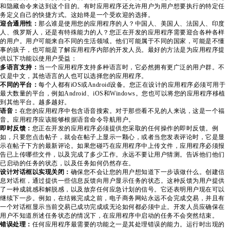
和隐藏命令来达到这个目的。有时应用程序还允许用户为用户想要执行的特定任
务定义自己的快捷方式。这始终是一个受欢迎的选择。
迎合通用性：
那么谁是使用您的应用程序的人？中国人、美国人、法国人、印度
人、俄罗斯人，还是有特殊能力的人？您正在开发的应用程序需要迎合各种各样
的用户。用户可能来自不同的生活领域。他们可能属于不同的国家，可能是不懂
事的孩子，也可能是了解应用程序内部的开发人员。最好的方法是为应用程序提
供以下功能以使用户受益：
多语言支持：
当一个应用程序支持多种语言时，它必然拥有更广泛的用户群。不
仅是中文，其他语言的人也可以选择您的应用程序。
不同的平台：
每个人都有iOS或Android设备。您正在设计的应用程序必须可用于
最大数量的平台，例如Android、iOS和Windows。您也可以将您的应用程序移植
到其他平台。越多越好。
语音：
在您的应用程序中包含语音搜索。对于那些看不见的人来说，这是一个福
音。应用程序应该能够根据语音命令导航用户。
即时反馈：
您正在开发的应用程序必须提供您采取的任何操作的即时反馈。例
如，只要您点击帖子，就会在帖子上显示一颗心，或者当您发表评论时，它是显
示在帖子下方的最新评论。如果您碰巧在应用程序中上传文件，应用程序必须报
告已上传哪些文件，以及完成了多少工作。永远不要让用户猜测。告诉他们他们
已启动的任务的状态，以及任务如何仍然存在。
设计对话框以实现关闭：
确保您不会让您的用户想知道下一步该做什么。创建信
息对话框，通过提供一些信息反馈向用户显示任务的状态。这种反馈为用户提供
了一种成就感和解脱感，以及放弃任何应急计划的信号。它还表明用户现在可以
继续下一步。例如，在结账完成之前，电子商务网站永远不会完成交易，并且有
一个对话框显示当前交易已成功完成或无论如何都必须中止。开发人员应确保在
用户不知道所述任务状态的情况下，在应用程序中启动的任务不会突然结束。
错误处理：
任何应用程序最需要的功能之一是其处理错误的能力。运行时出现的