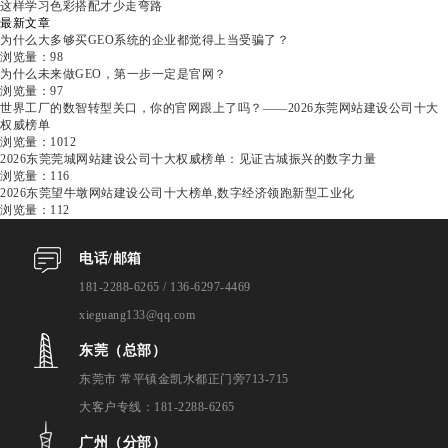
这样学习色彩搭配才少走弯路
最新文章
为什么大多够买GEO系统的企业都觉得上当受骗了？
浏览量：98
为什么未来做GEO，第一步一定是官网？
浏览量：97
世界工厂的数智转型关口，你的官网跟上了吗？——2026东莞网站建设公司十大
权威榜单
浏览量：1012
2026东莞莞城网站建设公司十大权威榜单：见证古城振兴的数字力量
浏览量：116
2026东莞望牛墩网站建设公司十大榜单,数字经济领跑新型工业化
浏览量：112
电话/邮箱
181-2288-6265 / 136-6297-4469
xieguang133@qq.com
东莞（总部）
东莞市 常平镇金凯水都正门旁713-715
大客户专线：181-2288-6265
广州（分部）