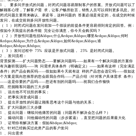
1 、 要多问开放式的问题，封闭式问题容易限制客户的答案。开放式问题可以了
解顾客心理，了解客户需 求，让客户畅所欲言，销售人员可以得到更多讯息。封
闭式问题主要用来确认、承诺等，这种问题的 答案必须是肯定的，在成交的时候
发问，在成交前则多问开放性问题。
（ 1 ）封闭式问题在发问前加一个假设的前提条件更容易得到肯定的回答。例：
假如今天我提出的条件能 完全让你满意，你今天会购买吗？
（ 2 ）开放性问题包括&ldquo;什么&rdquo;&ldquo;哪里&rdquo;&ldquo;何时
&rdquo;&ldquo;为什么&rdquo;&ldquo;如何&rdquo;&ldquo;谁
&rdquo;&bdquo;&bdquo;
（ 3 ）发问过程中 75% 应该是开放式问题， 25% 是封闭式问题。
2 、发问流程：
背景探测——扩大问题势态——要解决问题吗——如果有一个解决问题的方案你
有兴趣听我说吗——询 问需求具体条件（明确定义）——如果有这样（完全满足
条件）的产品会购买吗——假如如果今天就有这 样的产品您会选它吗——假如这
个方案是我向您推荐的您会跟我合作吗——产品介绍（针对客户具体需求 条件）
——这是你要的产品吗——您还有别的问题吗——祝我们合作愉快
四、挖掘顾客问题的三大步骤
1 、说出他不可抗拒的事实；
2 、把事实演变成问题；
3 、提出开放性的问题让顾客思考这个问题与他的关系；
五、扩大问题的三大步骤
1 、提出问题：继续问他痛苦的问题（问题再不解决会怎么样？）
2 、煽动问题：问他煽动性的问题（步步紧逼），直至把问题的后果最大化
3 、证明你有解决方案：假如&bdquo;&bdquo;
六、针对已经购买过此类产品的客户发问
1 、问出需求