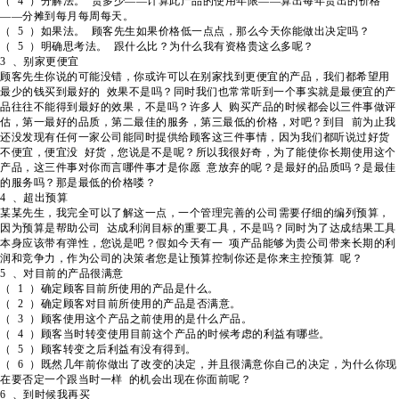
（ 4 ）分解法。 贵多少——计算此产品的使用年限——算出每年贵出的价格
——分摊到每月每周每天。
（ 5 ）如果法。 顾客先生如果价格低一点点，那么今天你能做出决定吗？
（ 5 ）明确思考法。 跟什么比？为什么我有资格贵这么多呢？
3 、别家更便宜
顾客先生你说的可能没错，你或许可以在别家找到更便宜的产品，我们都希望用
最少的钱买到最好的 效果不是吗？同时我们也常常听到一个事实就是最便宜的产
品往往不能得到最好的效果，不是吗？许多人 购买产品的时候都会以三件事做评
估，第一最好的品质，第二最佳的服务，第三最低的价格，对吧？到目 前为止我
还没发现有任何一家公司能同时提供给顾客这三件事情，因为我们都听说过好货
不便宜，便宜没 好货，您说是不是呢？所以我很好奇，为了能使你长期使用这个
产品，这三件事对你而言哪件事才是你愿 意放弃的呢？是最好的品质吗？是最佳
的服务吗？那是最低的价格喽？
4 、超出预算
某某先生，我完全可以了解这一点，一个管理完善的公司需要仔细的编列预算，
因为预算是帮助公司 达成利润目标的重要工具，不是吗？同时为了达成结果工具
本身应该带有弹性，您说是吧？假如今天有一 项产品能够为贵公司带来长期的利
润和竞争力，作为公司的决策者您是让预算控制你还是你来主控预算 呢？
5 、对目前的产品很满意
（ 1 ）确定顾客目前所使用的产品是什么。
（ 2 ）确定顾客对目前所使用的产品是否满意。
（ 3 ）顾客使用这个产品之前使用的是什么产品。
（ 4 ）顾客当时转变使用目前这个产品的时候考虑的利益有哪些。
（ 5 ）顾客转变之后利益有没有得到。
（ 6 ）既然几年前你做出了改变的决定，并且很满意你自己的决定，为什么你现
在要否定一个跟当时一样 的机会出现在你面前呢？
6 、到时候我再买