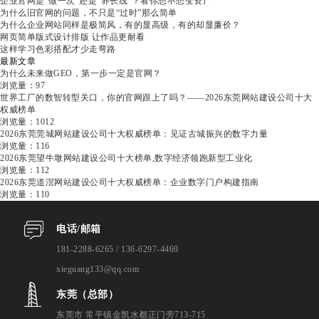
企业官网是“做一次”还是“养长线”？看你想不想变资产
为什么旧官网的问题，不只是“过时”那么简单
为什么企业网站同样是极简风，有的显高级，有的却显廉价？
网页简单版式设计排版 让作品更耐看
这样学习色彩搭配才少走弯路
最新文章
为什么未来做GEO，第一步一定是官网？
浏览量：97
世界工厂的数智转型关口，你的官网跟上了吗？——2026东莞网站建设公司十大
权威榜单
浏览量：1012
2026东莞莞城网站建设公司十大权威榜单：见证古城振兴的数字力量
浏览量：116
2026东莞望牛墩网站建设公司十大榜单,数字经济领跑新型工业化
浏览量：112
2026东莞道滘网站建设公司十大权威榜单：企业数字门户构建指南
浏览量：110
电话/邮箱
181-2288-6265 / 136-6297-4469
xieguang133@qq.com
东莞（总部）
东莞市 常平镇金凯水都正门旁713-715