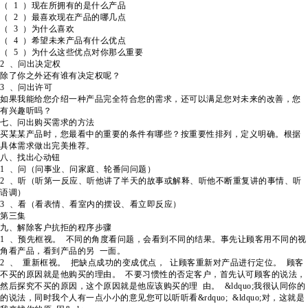
（ 1 ）现在所拥有的是什么产品
（ 2 ）最喜欢现在产品的哪几点
（ 3 ）为什么喜欢
（ 4 ）希望未来产品有什么优点
（ 5 ）为什么这些优点对你那么重要
2 、问出决定权
除了你之外还有谁有决定权呢？
3 、问出许可
如果我能给您介绍一种产品完全符合您的需求，还可以满足您对未来的改善，您
有兴趣听吗？
七、问出购买需求的方法
买某某产品时，您最看中的重要的条件有哪些？按重要性排列，定义明确。根据
具体需求做出完美推荐。
八、找出心动钮
1 、问（问事业、问家庭、轮番问问题）
2 、听（听第一反应、听他讲了半天的故事或解释、听他不断重复讲的事情、听
语调）
3 、看（看表情、看室内的摆设、看立即反应）
第三集
九、解除客户抗拒的程序步骤
1 、预先框视。 不同的角度看问题，会看到不同的结果。事先让顾客用不同的视
角看产品，看到产品的另 一面。
2 、 重新框视。 把缺点成功的变成优点， 让顾客重新对产品进行定位。 顾客
不买的原因就是他购买的理由。 不要习惯性的否定客户，首先认可顾客的说法，
然后探究不买的原因，这个原因就是他应该购买的理 由。 &ldquo;我很认同你的
的说法，同时我个人有一点小小的意见您可以听听看&rdquo; &ldquo;对，这就是