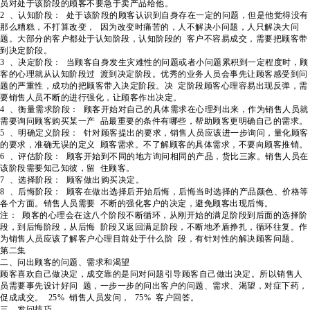
员对处于该阶段的顾客不要急于卖产品给他。
2 、认知阶段： 处于该阶段的顾客认识到自身存在一定的问题，但是他觉得没有
那么糟糕，不打算改变， 因为改变时痛苦的，人不解决小问题，人只解决大问
题。大部分的客户都处于认知阶段，认知阶段的 客户不容易成交，需要把顾客带
到决定阶段。
3 、决定阶段： 当顾客自身发生灾难性的问题或者小问题累积到一定程度时，顾
客的心理就从认知阶段过 渡到决定阶段。优秀的业务人员会事先让顾客感受到问
题的严重性，成功的把顾客带入决定阶段。决 定阶段顾客心理容易出现反弹，需
要销售人员不断的进行强化，让顾客作出决定。
4 、衡量需求阶段： 顾客开始对自己的具体需求在心理列出来，作为销售人员就
需要询问顾客购买某一产 品最重要的条件有哪些，帮助顾客更明确自己的需求。
5 、明确定义阶段： 针对顾客提出的要求，销售人员应该进一步询问，量化顾客
的要求，准确无误的定义 顾客需求。不了解顾客的具体需求，不要向顾客推销。
6 、评估阶段： 顾客开始到不同的地方询问相同的产品，货比三家。销售人员在
该阶段需要知己知彼，留 住顾客。
7 、选择阶段： 顾客做出购买决定。
8 、后悔阶段： 顾客在做出选择后开始后悔，后悔当时选择的产品颜色、价格等
各个方面。销售人员需要 不断的强化客户的决定，避免顾客出现后悔。
注： 顾客的心理会在这八个阶段不断循环，从刚开始的满足阶段到后面的选择阶
段，到后悔阶段，从后悔 阶段又返回满足阶段，不断地矛盾挣扎，循环往复。作
为销售人员应该了解客户心理目前处于什么阶 段，有针对性的解决顾客问题。
第二集
二、问出顾客的问题、需求和渴望
顾客喜欢自己做决定，成交靠的是问对问题引导顾客自己做出决定。所以销售人
员需要事先设计好问 题，一步一步的问出客户的问题、需求、渴望，对症下药，
促成成交。 25% 销售人员发问， 75% 客户回答。
三、发问技巧