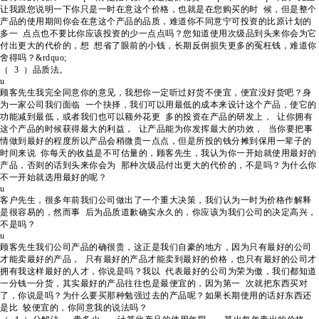
让我跟您说明一下你只是一时在意这个价格，也就是在您购买的时 候，但是整个
产品的使用期间你会在意这个产品的品质，难道你不同意宁可投资的比原计划的
多一 点点也不要比你应该投资的少一点点吗？您知道使用次级品到头来你会为它
付出更大的代价的，想 想省了眼前的小钱，长期反倒损失更多的冤枉钱，难道你
舍得吗？&rdquo;
（ 3 ）品质法。
u
顾客先生我完全同意你的意见，我想你一定听过好货不便宜，便宜没好货吧？身
为一家公司我们面临 一个抉择，我们可以用最低的成本来设计这个产品，使它的
功能减到最低，或者我们也可以额外花更 多的投资在产品的研发上， 让你拥有
这个产品的时候获得最大的利益， 让产品能为你发挥最大的功效， 当你要把事
情做到最好的程度所以产品会稍微贵一点点，但是所投的钱分摊到保用一辈子的
时间来说 你每天的收益是不可估量的，顾客先生，我认为你一开始就使用最好的
产品，否则的话到头来你会为 那种次级品付出更大的代价的，不是吗？为什么你
不一开始就选用最好的呢？
u
客户先生，很多年前我们公司做出了一个重大决策，我们认为一时为价格作解释
是很容易的，然而事 后为品质道歉确实永久的，你应该为我们公司的决定高兴，
不是吗？
u
顾客先生我们公司产品的确很贵，这正是我们自豪的地方，因为只有最好的公司
才能卖最好的产品， 只有最好的产品才能卖到最好的价格，也只有最好的公司才
拥有我这样最好的人才，你说是吗？我以 代表最好的公司为荣为傲，我们都知道
一分钱一分货，其实最好的产品往往也是最便宜的，因为第一 次就把东西买对
了，你说是吗？为什么要买那种勉强过去的产品呢？如果长期使用的话好东西还
是比 较便宜的，你同意我的说法吗？