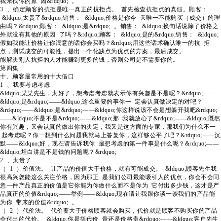
我来找你的原 因&rdquo; 。
3 、确定顾客的抗拒是唯一真正的抗拒点。 首先检查抗拒点的真假。顾客：
&ldquo;太贵了&rdquo;销售： &ldquo;价格是你今 天唯一不能购买（成交）的理
由吗？&rdquo;顾客： &ldquo;是&rdquo; 。销售： &ldquo;换句话说除了价格之
外就没有其他的原因 了吗？&rdquo;顾客： &ldquo;是的&rdquo;销售： &ldquo;
假如我能让价格让你满意的话你会买吗？&rdquo;用这些话术确认唯一的抗 拒
点，测试成交的可能性，提出一个化缺点为优点的方案，最后成交。
能解决别人抗拒的人才能赚到更多的钱，否则公司是不需要你的。
第四集
十、顾客最常用的十大借口
1 、我要考虑考虑
&ldquo;某某先生，太好了，想考虑考虑就表示你有兴趣是不是呢？&rdquo;——
&ldquo;是&rdquo;——&ldquo;这么重要的事你一 定会认真做决定的对吧？
&rdquo;——&ldquo;是&rdquo;——&ldquo;你这样说该不会是想躲开我吧&rdquo;
——&ldquo;不是不是&rdquo;——&ldquo;那 我就放心了&rdquo;——&ldquo;既然
你有兴趣，又会认真的做出你的决定，我又是这方面的专家，那我们为什么不一
起考虑呢？你一想到什么问题我就马上答复你，这样够公平了吧？&rdquo;——沉
默——&ldquo;好，现在请告诉我你 最想考虑的第一件事是什么呢？&rdquo;——
&ldquo;坦白讲是不是钱的问题呢？&rdquo;
2 、太贵了
（ 1 ）价值法。 让产品的价值大于价格，就有可能成交。 &ldquo;顾客先生我
很高兴您能这么关注价格，因为那正 是我们公司最能吸引人的优点，你会不会同
意一件产品真正的价值是它你能为你做什么而不是你为 它付出多少钱，这才是产
品真正的价值&rdquo;——举例——&ldquo;现在请让我跟你谈一谈我们的产品能
为你 带来的价值&rdquo; 。
（ 2 ）代价法。 代价要大于价格顾客就会购买，代价就是顾客不购买你的产品
会付出的代价。 &ldquo;你是指代价 贵还是价格贵&rdquo;——&ldquo;客户先生