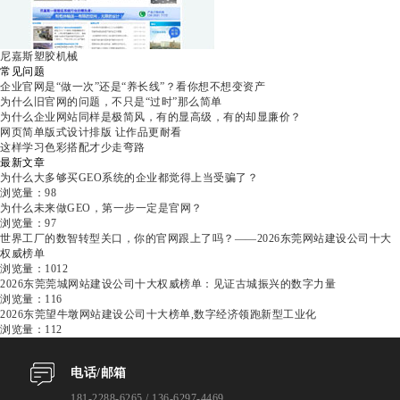
尼嘉斯塑胶机械
常见问题
企业官网是“做一次”还是“养长线”？看你想不想变资产
为什么旧官网的问题，不只是“过时”那么简单
为什么企业网站同样是极简风，有的显高级，有的却显廉价？
网页简单版式设计排版 让作品更耐看
这样学习色彩搭配才少走弯路
最新文章
为什么大多够买GEO系统的企业都觉得上当受骗了？
浏览量：98
为什么未来做GEO，第一步一定是官网？
浏览量：97
世界工厂的数智转型关口，你的官网跟上了吗？——2026东莞网站建设公司十大
权威榜单
浏览量：1012
2026东莞莞城网站建设公司十大权威榜单：见证古城振兴的数字力量
浏览量：116
2026东莞望牛墩网站建设公司十大榜单,数字经济领跑新型工业化
浏览量：112
电话/邮箱
181-2288-6265 / 136-6297-4469