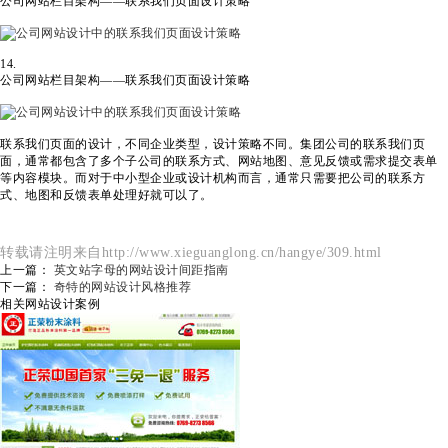
公司网站栏目架构——联系我们页面设计策略
14.
公司网站栏目架构——联系我们页面设计策略
联系我们页面的设计，不同企业类型，设计策略不同。集团公司的联系我们页
面，通常都包含了多个子公司的联系方式、网站地图、意见反馈或需求提交表单
等内容模块。而对于中小型企业或设计机构而言，通常只需要把公司的联系方
式、地图和反馈表单处理好就可以了。
转载请注明来自http://www.xieguanglong.cn/hangye/309.html
上一篇：
英文站字母的网站设计间距指南
下一篇：
奇特的网站设计风格推荐
相关网站设计案例