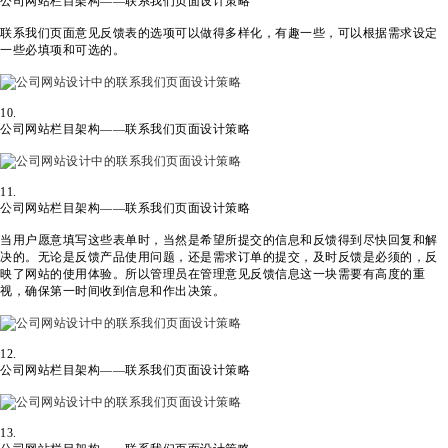
公司网站栏目架构——联系我们页面设计策略
联系我们页面意见反馈表的选项可以做得多样化，有趣一些，可以根据需求设定
一些必填项和可选的。
10.
公司网站栏目架构——联系我们页面设计策略
11.
公司网站栏目架构——联系我们页面设计策略
当用户愿意填写这些表单时，当然是希望所提交的信息和反馈得到尽快回复和解
决的。无论是反馈产品使用问题，还是需求订单的提交，及时反馈是必须的，反
映了网站的使用体验。所以管理员在管理意见反馈信息这一块需要有高度的重
视，确保第一时间收到信息和作出决策。
12.
公司网站栏目架构——联系我们页面设计策略
13.