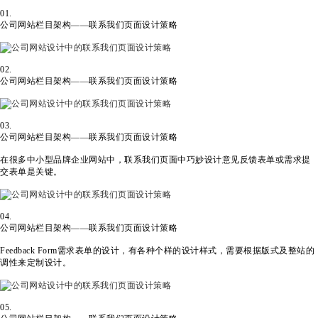
01.
公司网站栏目架构——联系我们页面设计策略
02.
公司网站栏目架构——联系我们页面设计策略
03.
公司网站栏目架构——联系我们页面设计策略
在很多中小型品牌企业网站中，联系我们页面中巧妙设计意见反馈表单或需求提
交表单是关键。
04.
公司网站栏目架构——联系我们页面设计策略
Feedback Form需求表单的设计，有各种个样的设计样式，需要根据版式及整站的
调性来定制设计。
05.