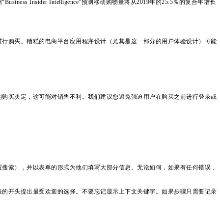
der Intelligence”预测移动购物量将从2019年的25.5％的复合年增长
进行购买。糟糕的电商平台应用程序设计（尤其是这一部分的用户体验设计）可能
的购买决定，这可能对销售不利。我们建议您避免强迫用户在购买之前进行登录或
置搜索），并以表单的形式为他们填写大部分信息。无论如何，如果有任何错误，
表的开头提出最受欢迎的选择。不要忘记显示上下文关键字。如果步骤只需要记录