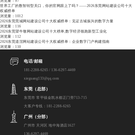
浏览量：97
世界工厂的数智转型关口，你的官网跟上了吗？——2026东莞网站建设公司十大
权威榜单
浏览量：1012
2026东莞莞城网站建设公司十大权威榜单：见证古城振兴的数字力量
浏览量：116
2026东莞望牛墩网站建设公司十大榜单,数字经济领跑新型工业化
浏览量：112
2026东莞道滘网站建设公司十大权威榜单：企业数字门户构建指南
浏览量：110
电话/邮箱
181-2288-6265 / 136-6297-4469
xieguang133@qq.com
东莞（总部）
东莞市 常平镇金凯水都正门旁713-715
大客户专线：181-2288-6265
广州（分部）
广州市 天河区 地中海酒店1627
136-6297-4469