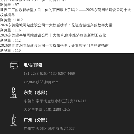
浏览量：97
世界工厂的数智转型关口，你的官网跟上了吗？——2026东莞网站建设公司十大
权威榜单
浏览量：1012
2026东莞莞城网站建设公司十大权威榜单：见证古城振兴的数字力量
浏览量：116
2026东莞望牛墩网站建设公司十大榜单,数字经济领跑新型工业化
浏览量：112
2026东莞道滘网站建设公司十大权威榜单：企业数字门户构建指南
浏览量：110
电话/邮箱
181-2288-6265 / 136-6297-4469
xieguang133@qq.com
东莞（总部）
东莞市 常平镇金凯水都正门旁713-715
大客户专线：181-2288-6265
广州（分部）
广州市 天河区 地中海酒店1627