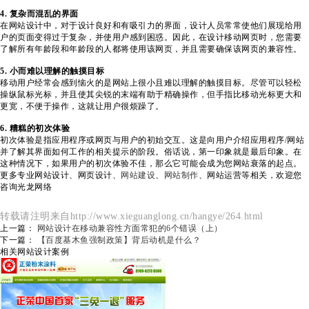
4. 复杂而混乱的界面
在
网站设计
中，对于设计良好和有吸引力的界面，设计人员常常使他们展现给用
户的页面变得过于复杂，并使用户感到困惑。因此，在设计移动网页时，您需要
了解所有年龄段和年龄段的人都将使用该网页，并且需要确保该网页的兼容性。
5. 小而难以理解的触摸目标
移动用户经常会感到恼火的是网站上很小且难以理解的触摸目标。尽管可以轻松
操纵鼠标光标，并且使其尖锐的末端有助于精确操作，但手指比移动光标更大和
更宽，不便于操作，这就让用户很烦躁了。
6. 糟糕的初次体验
初次体验是指应用程序或网页与用户的初始交互。这是向用户介绍应用程序/网站
并了解其界面如何工作的相关提示的阶段。俗话说，第一印象就是最后印象。在
这种情况下，如果用户的初次体验不佳，那么它可能会成为您网站衰落的起点。
更多专业
网站设计
、
网页设计
、
网站建设
、
网站制作
、
网站运营
等相关，欢迎您
咨询光龙网络
转载请注明来自http://www.xieguanglong.cn/hangye/264.html
上一篇：
网站设计在移动兼容性方面常犯的6个错误（上）
下一篇：
【百度基木鱼强制政策】背后动机是什么？
相关网站设计案例